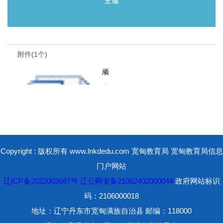
附件(1个)
顽
皮
的
杜
鹃
Copyright : 版权所有 www.lnkdedu.com 宽甸教育局 宽甸教育局信息
教
门户网站
学
辽ICP备2022003687号
辽公网安备21062402000044
政府网站标识
评价.docx
码：2106000018
地址：辽宁丹东市宽甸满族自治县 邮编：118000