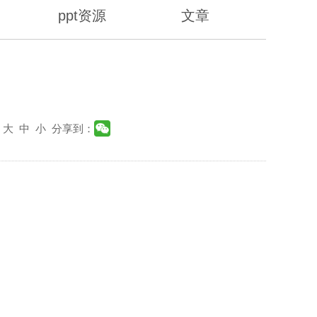
ppt资源
文章
：
大
中
小
分享到：